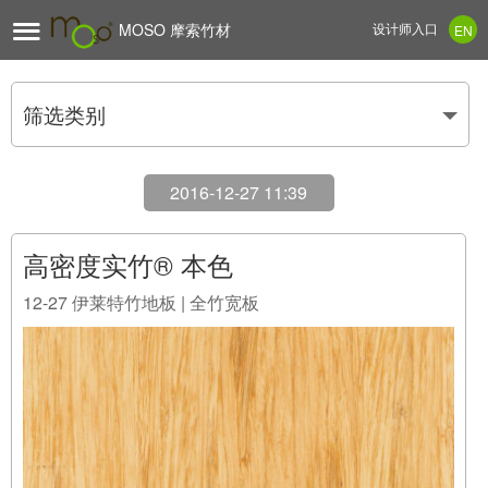

MOSO 摩索竹材
设计师入口
EN
筛选类别
2016-12-27 11:39
高密度实竹® 本色
12-27
伊莱特竹地板 | 全竹宽板