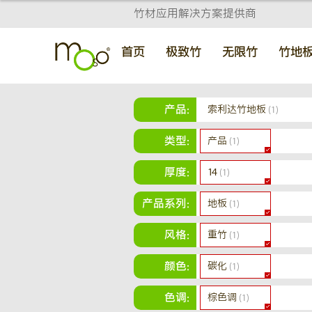
竹材应用解决方案提供商
首页
极致竹
无限竹
竹地
产品:
索利达竹地板
(1)
类型:
产品
(1)
厚度:
14
(1)
产品系列:
地板
(1)
风格:
重竹
(1)
颜色:
碳化
(1)
色调:
棕色调
(1)