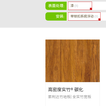
表面处理:
漆
(1)
安装:
带锁扣系统浮动
(1)
高密度实竹® 碳化
索利达竹地板| 全实竹宽板