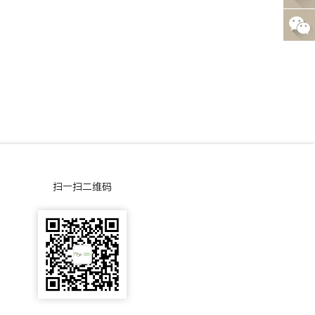
0
线
-
咨
0
询
0
5
-
扫一扫二维码
5
5
0
3