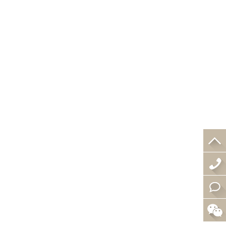
4
0
在
0
线