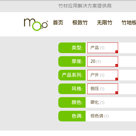
竹材应用解决方案提供商
首页
极致竹
无限竹
竹地
类型:
产品
(1)
厚度:
20
(1)
产品系列:
户外
(1)
风格:
侧压
(1)
颜色:
碳化
(1)
色调:
棕色调
(1)