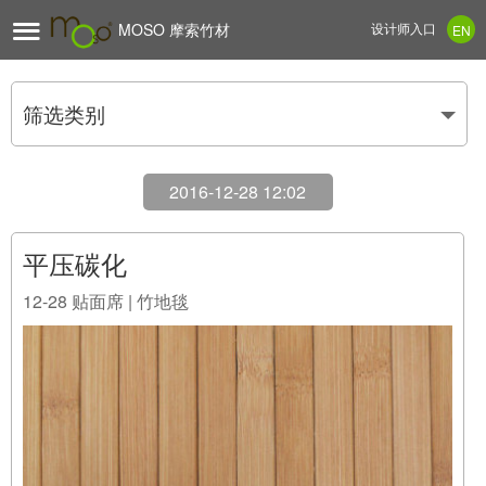

MOSO 摩索竹材
设计师入口
EN
筛选类别
2016-12-28 12:02
平压碳化
12-28
贴面席 | 竹地毯