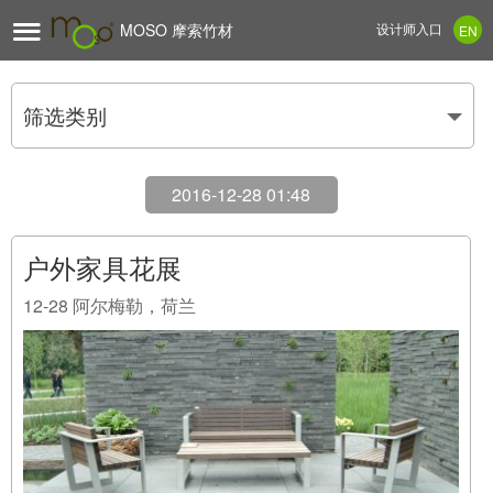

MOSO 摩索竹材
设计师入口
EN
筛选类别
2016-12-28 01:48
户外家具花展
12-28
阿尔梅勒，荷兰