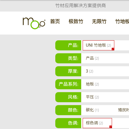
竹材应用解决方案提供商
首页
极致竹
无限竹
竹地
产品:
UNI 竹地板
(2)
类型:
产品
(2)
厚度:
3
(2)
产品系列:
地板
(2)
风格:
平压
(2)
颜色:
碳化
殖民
(1)
色调:
棕色调
(2)