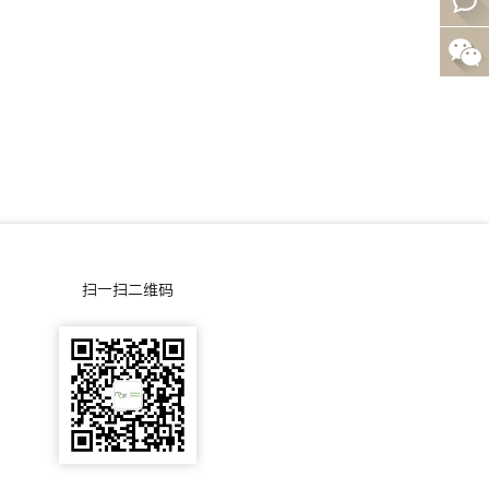
0
在
0
线
-
咨
0
询
0
5
扫一扫二维码
-
5
5
0