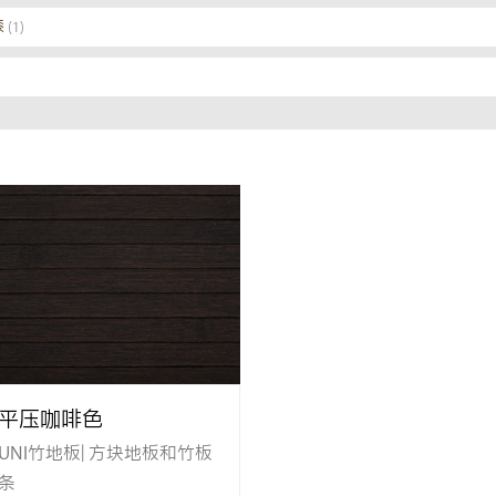
漆
(1)
平压咖啡色
UNI竹地板| 方块地板和竹板
条