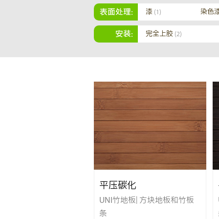
表面处理:
漆
染色
(1)
安装:
完全上胶
(2)
平压碳化
UNI竹地板| 方块地板和竹板
条