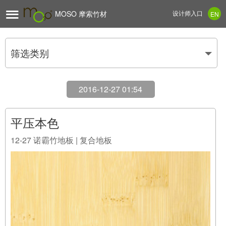

MOSO 摩索竹材
设计师入口
EN
筛选类别
2016-12-27 01:54
平压本色
12-27
诺霸竹地板 | 复合地板