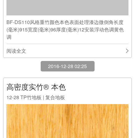
BF-SW1210-L01风格重竹颜色本色表面处理漆边微倒角
长度(毫米)960宽度(毫米)125厚度(毫米)10安装带锁扣系
统浮动色调黄色调
阅读全文
2017-01-10 03:43
高密度重竹® 本色
01-10
英达实地板