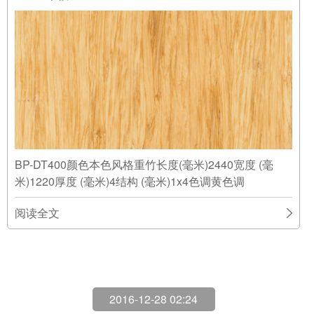
阅读全文
2016-12-28 02:24
高密度实竹® 本色
12-28
纯竹地板|常规板
BF-DS110风格重竹颜色本色表面处理漆边微倒角长度
(毫米)915宽度(毫米)96厚度(毫米)12安装浮动色调黄色
调