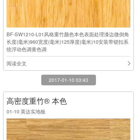
BF-PR1000颜色本色风格重竹表面处理未经表面处理边
锐边长度 (毫米)300宽度 (毫米)200厚度 (毫米)10安装完
全上胶色调黄色调
阅读全文
Copyright © 2019
MOSO摩索（中国）竹材
版权所有
备案号：
沪ICP备16050215号-1
技术支持：
万美云计算