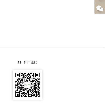
0
线
-
咨
0
询
0
5
-
扫一扫二维码
5
5
0
3