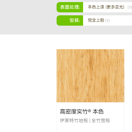
表面处理:
本色上漆（更多亚光）
(1)
安装:
完全上胶
(1)
高密度实竹® 本色
伊莱特竹地板 | 全竹宽板