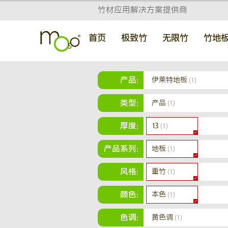
竹材应用解决方案提供商
首页
极致竹
无限竹
竹地
产品:
伊莱特地板
(1)
类型:
产品
(1)
厚度:
13
(1)
产品系列:
地板
(1)
风格:
重竹
(1)
颜色:
本色
(1)
色调:
黄色调
(1)