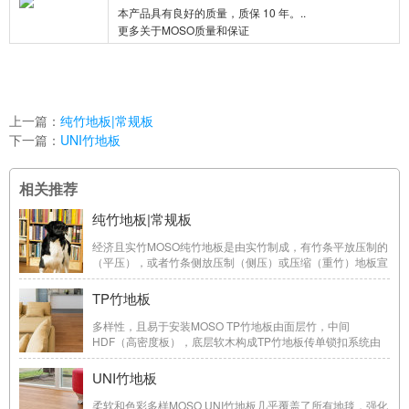
本产品具有良好的质量，质保 10 年。..
更多关于MOSO质量和保证
上一篇：
纯竹地板|常规板
下一篇：
UNI竹地板
相关推荐
纯竹地板|常规板
经济且实竹MOSO纯竹地板是由实竹制成，有竹条平放压制的
（平压），或者竹条侧放压制（侧压）或压缩（重竹）地板宣
传册实竹选择这种地板类型对于经济型且要求高性能的竹地板
是一个好的选择纯竹地板说明书最初的竹地板纯竹地板(平
TP竹地板
压）是较早开始的竹地板-所有其他的竹 ...
多样性，且易于安装MOSO TP竹地板由面层竹，中间
HDF（高密度板），底层软木构成TP竹地板传单锁扣系统由
于这种结构，这个产品较为稳定，锁扣系统(Uniclic®/5G*),使
得铺装很容易。TP竹地板说明书广阔的选择TP竹地板包含了
UNI竹地板
流行的颜色和油漆，包括拉丝和染色各种选择。TP竹地板 ...
柔软和色彩多样MOSO UNI竹地板几乎覆盖了所有地毯，强化