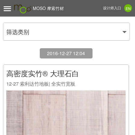

MOSO 摩索竹材
设计师入口
EN
筛选类别
2016-12-27 12:04
高密度实竹® 大理石白
12-27
索利达竹地板| 全实竹宽板