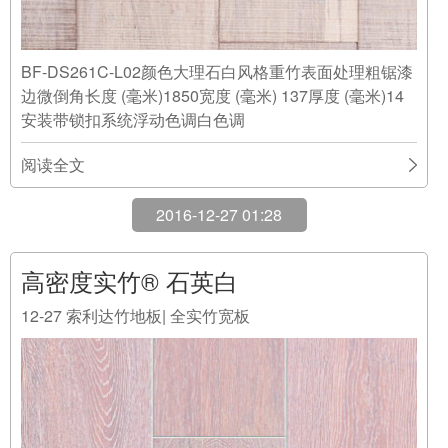
BF-DS261C-L02颜色大理石白风格重竹表面处理粗锯漆
边微倒角长度 (毫米)1850宽度 (毫米) 137厚度 (毫米)14
安装带锁扣系统浮动色调白色调
阅读全文
2016-12-27 01:28
高密度实竹® 石英白
12-27
索利达竹地板| 全实竹宽板