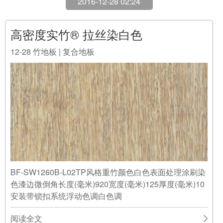
2016-12-28 02:24
高密度实竹® 拉丝染白色
12-28
竹地板 | 复合地板
BF-SW1260B-L02TP风格重竹颜色白色表面处理涂刷染
色漆边微倒角长度(毫米)920宽度(毫米)125厚度(毫米)10
安装带锁扣系统浮动色调白色调
阅读全文