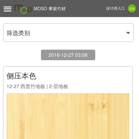

MOSO 摩索竹材
设计师入口
EN
筛选类别
2016-12-27 03:08
侧压本色
12-27
西普竹地板 | 2-层地板