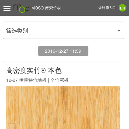

MOSO 摩索竹材
设计师入口
EN
筛选类别
2016-12-27 11:39
高密度实竹® 本色
12-27
伊莱特竹地板 | 全竹宽板