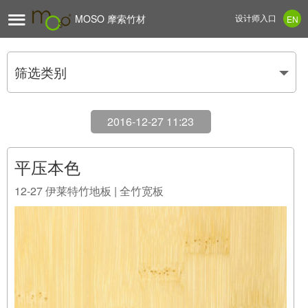

MOSO 摩索竹材
设计师入口
EN
筛选类别
2016-12-27 11:23
平压本色
12-27
伊莱特竹地板 | 全竹宽板