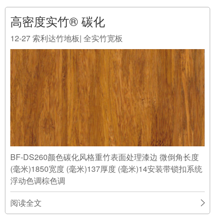
高密度实竹® 碳化
12-27
索利达竹地板| 全实竹宽板
BF-DS260颜色碳化风格重竹表面处理漆边 微倒角长度
(毫米)1850宽度 (毫米)137厚度 (毫米)14安装带锁扣系统
浮动色调棕色调
阅读全文