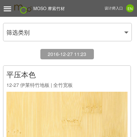

MOSO 摩索竹材
设计师入口
EN
筛选类别
2016-12-27 11:23
平压本色
12-27
伊莱特竹地板 | 全竹宽板