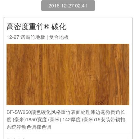
高密度重竹® 碳化
12-27
诺霸竹地板 | 复合地板
BF-SW250颜色碳化风格重竹表面处理漆边毫微倒角长
度 (毫米)1850宽度 (毫米) 142厚度 (毫米)15安装带锁扣
系统浮动色调棕色调
阅读全文