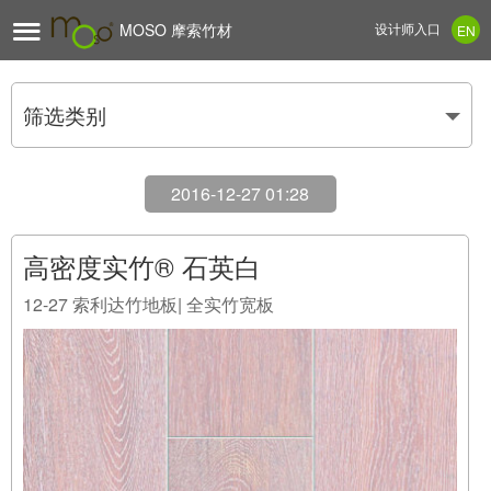

MOSO 摩索竹材
设计师入口
EN
筛选类别
2016-12-27 01:28
高密度实竹® 石英白
12-27
索利达竹地板| 全实竹宽板