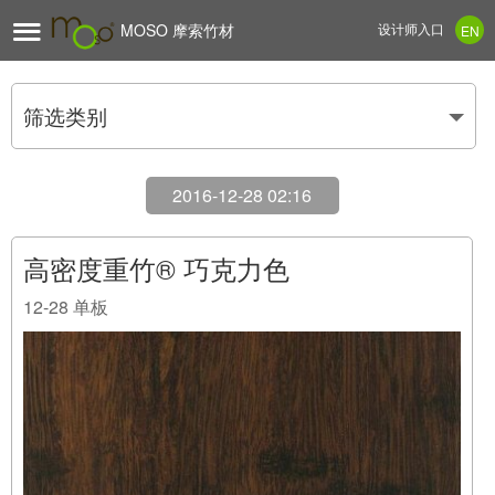

MOSO 摩索竹材
设计师入口
EN
筛选类别
2016-12-28 02:16
高密度重竹® 巧克力色
12-28
单板