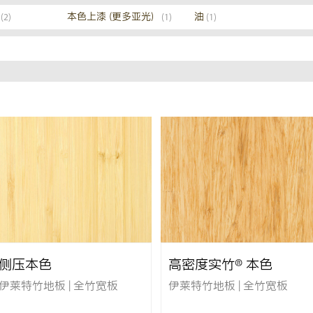
本色上漆（更多亚光）
油
(2)
(1)
(1)
侧压本色
高密度实竹® 本色
伊莱特竹地板 | 全竹宽板
伊莱特竹地板 | 全竹宽板