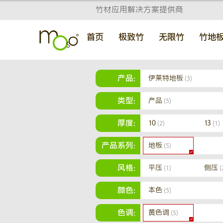
竹材应用解决方案提供商
首页
极致竹
无限竹
竹地
产品:
伊莱特地板
(3)
类型:
产品
(5)
厚度:
10
13
(2)
(1)
产品系列:
地板
(5)
风格:
平压
侧压
(1)
(
颜色:
本色
(5)
色调:
黄色调
(5)