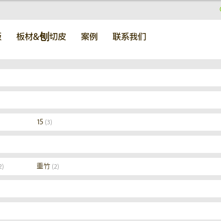
板
板材&刨切皮
案例
联系我们
15
(3)
重竹
2)
(2)