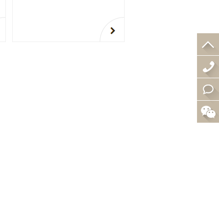
4
0
在
0
线
-
咨
0
询
0
5