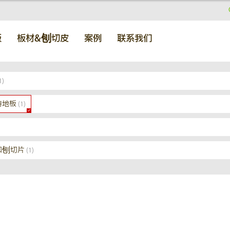
板
板材&刨切皮
案例
联系我们
1)
特地板
(1)
和刨切片
(1)