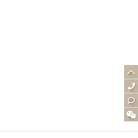
4
0
在
0
线
-
咨