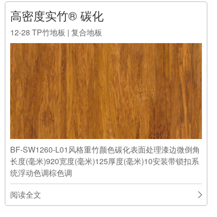
BF-SW1260-L01风格重竹颜色碳化表面处理漆边微倒角
长度(毫米)920宽度(毫米)125厚度(毫米)10安装带锁扣系
统浮动色调棕色调
阅读全文
2016-12-28 02:26
高密度实竹® 碳化拉丝
12-28
TP竹地板 | 复合地板