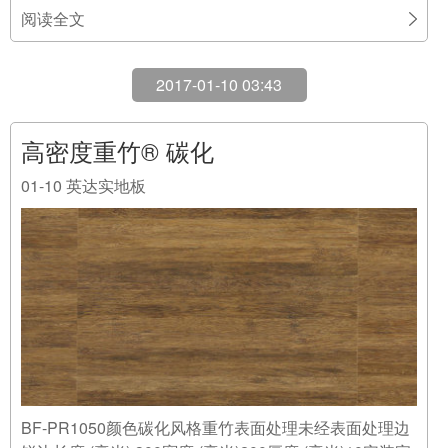
BF-PR1050颜色碳化风格重竹表面处理未经表面处理边
锐边长度 (毫米) 300宽度 (毫米)200厚度 (毫米)10安装完
全上胶色调棕色调
阅读全文
Copyright © 2019
MOSO摩索（中国）竹材
版权所有
备案号：
沪ICP备16050215号-1
技术支持：
万美云计算