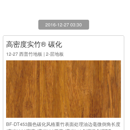
BF-DT453颜色碳化风格重竹表面处理油边毫微倒角长度
(毫米)920宽度 (毫米)96厚度 (毫米)10色调棕色调BF-
DT459颜色碳化风格重竹表面处理本色上漆（更多亚
光）边毫微倒角长度 (毫米)920宽度 (毫米)96厚度 (毫
米)10色调棕色调 ...
阅读全文