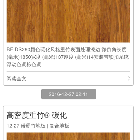
BF-DS260颜色碳化风格重竹表面处理漆边 微倒角长度
(毫米)1850宽度 (毫米)137厚度 (毫米)14安装带锁扣系统
浮动色调棕色调
阅读全文
2016-12-27 02:41
高密度重竹® 碳化
12-27
诺霸竹地板 | 复合地板