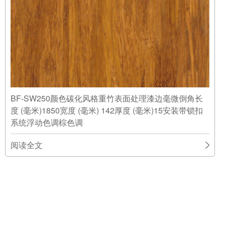
BF-SW250颜色碳化风格重竹表面处理漆边毫微倒角长
度 (毫米)1850宽度 (毫米) 142厚度 (毫米)15安装带锁扣
系统浮动色调棕色调
阅读全文
2016-12-27 03:30
高密度实竹® 碳化
12-27
西普竹地板 | 2-层地板