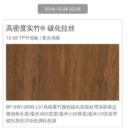
BF-SW1260B-L01风格重竹颜色碳化表面处理涂刷漆边
微倒角长度(毫米)920宽度(毫米)125厚度(毫米)10安装带
锁扣系统浮动色调棕色调
阅读全文
2017-01-10 03:43
高密度重竹® 碳化
01-10
英达实地板