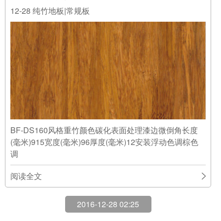
BF-DS160风格重竹颜色碳化表面处理漆边微倒角长度
(毫米)915宽度(毫米)96厚度(毫米)12安装浮动色调棕色
调
阅读全文
2016-12-28 02:25
高密度实竹® 碳化
12-28
TP竹地板 | 复合地板