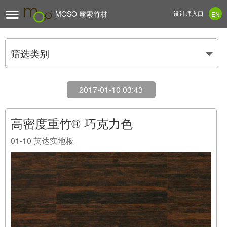

MOSO 摩索竹材
设计师入口
EN
筛选类别
2017-01-10 03:43
高密度重竹® 巧克力色
01-10
英达实地板