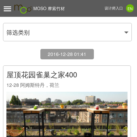

MOSO 摩索竹材
设计师入口
EN
筛选类别
2016-12-28 01:41
屋顶花园雀巢之家400
12-28
阿姆斯特丹，荷兰