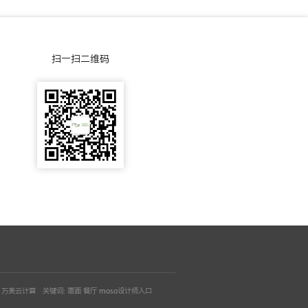
0
询
0
扫一扫二维码
5
-
5
5
0
3
：
万美云计算
关键词：覆面 餐厅 moso设计师入口