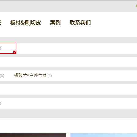
板
板材&刨切皮
案例
联系我们
3)
极致竹®户外竹材
(3)
(1)
3)