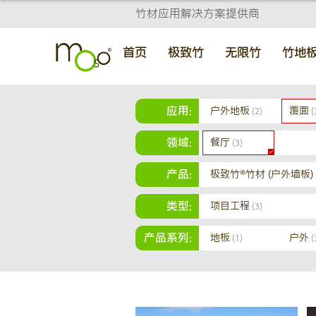
竹材应用解决方案提供商
首页
极致竹
无限竹
竹地
应用:
户外地板
覆面
(2)
(
领域:
餐厅
(3)
产品:
极致竹®竹材 (户外墙板)
类型:
项目工程
(3)
产品系列:
地板
户外
(1)
(