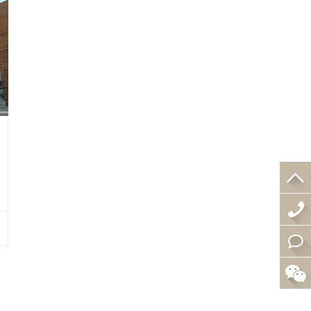
4
0
在
0
线
-
咨