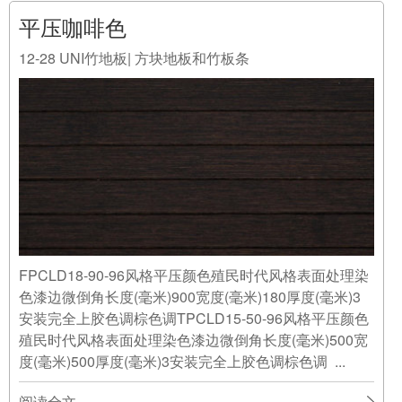
FPCLD18-90-96风格平压颜色殖民时代风格表面处理染
色漆边微倒角长度(毫米)900宽度(毫米)180厚度(毫米)3
安装完全上胶色调棕色调TPCLD15-50-96风格平压颜色
殖民时代风格表面处理染色漆边微倒角长度(毫米)500宽
度(毫米)500厚度(毫米)3安装完全上胶色调棕色调 ...
阅读全文
Copyright © 2019
MOSO摩索（中国）竹材
版权所有
备案号：
沪ICP备16050215号-1
技术支持：
万美云计算