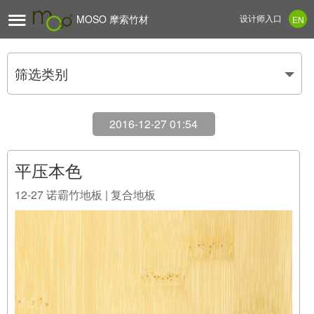

MOSO 摩索竹材
设计师入口
EN
筛选类别
2016-12-27 01:54
平压本色
12-27
诺霸竹地板 | 复合地板