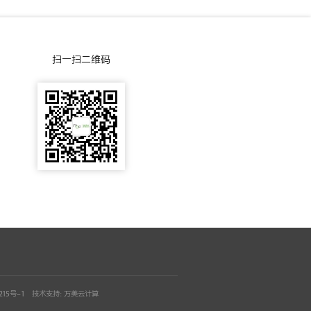
-
咨
0
询
扫一扫二维码
0
5
-
5
5
0
3
215号-1
技术支持：
万美云计算