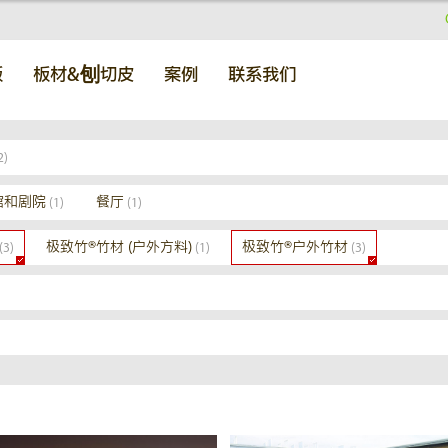
板
板材&刨切皮
案例
联系我们
2)
馆和剧院
餐厅
(1)
(1)
极致竹®竹材 (户外方料)
极致竹®户外竹材
(3)
(1)
(3)