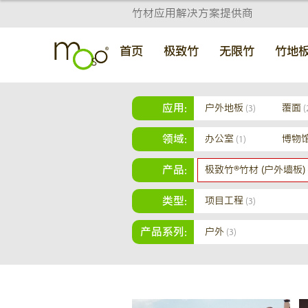
竹材应用解决方案提供商
首页
极致竹
无限竹
竹地
应用:
户外地板
覆面
(3)
(
领域:
办公室
博物
(1)
产品:
极致竹®竹材 (户外墙板)
类型:
项目工程
(3)
产品系列:
户外
(3)