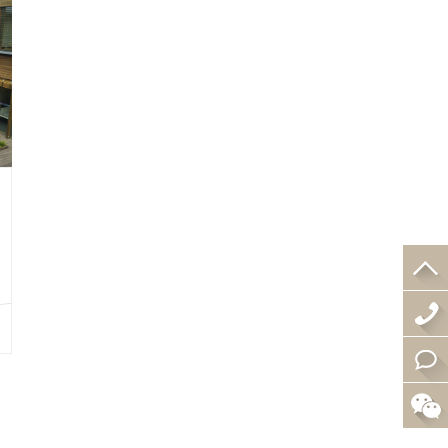
4
0
在
0
线