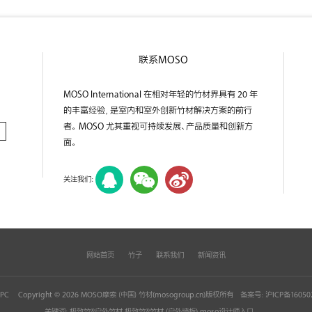
联系MOSO
MOSO International 在相对年轻的竹材界具有 20 年
的丰富经验，是室内和室外创新竹材解决方案的前行
者。 MOSO 尤其重视可持续发展、产品质量和创新方
面。
关注我们：
网站首页
竹子
联系我们
新闻资讯
pPC
Copyright © 2026 MOSO摩索（中国）竹材(
mosogroup.cn
)版权所有
备案号：
沪ICP备16050
关键词：极致竹®户外竹材 极致竹®竹材 (户外墙板) moso设计师入口