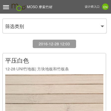

MOSO 摩索竹材
设计师入口
EN
筛选类别
2016-12-28 12:03
平压白色
12-28
UNI竹地板| 方块地板和竹板条