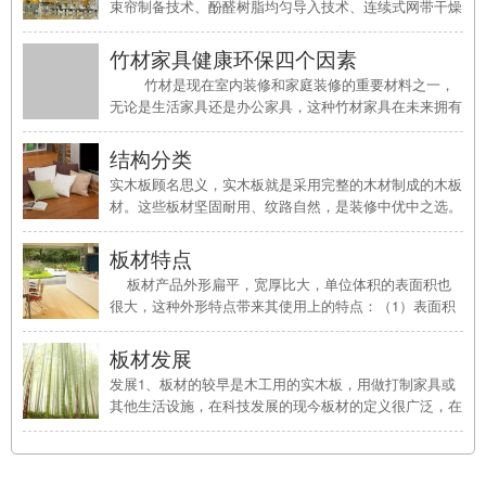
束帘制备技术、酚醛树脂均匀导入技术、连续式网带干燥
技术、大幅面板坯铺装技术、成型固化技术等多项技术集
成，而实现的高性能、可调控的多用途竹纤维复合材料。
竹材家具健康环保四个因素
这项技术节省了传统的剖蔑工序， ...
竹材是现在室内装修和家庭装修的重要材料之一，
无论是生活家具还是办公家具，这种竹材家具在未来拥有
很大的潜力，开发利用竹家具板材造家具市场广阔，基本
于竹材本身具有低碳、环保、自然的属性。下面小编来介
结构分类
绍竹材家具健康环保四个因素 ...
实木板顾名思义，实木板就是采用完整的木材制成的木板
材。这些板材坚固耐用、纹路自然，是装修中优中之选。
但由于此类板材造价高，而且施工工艺要求高，在装修中
使用反而并不多。实木板一般按照板材实质名称分类，没
板材特点
有统一的标准规格。除了地板和门扇会使用实木板外，一
板材产品外形扁平，宽厚比大，单位体积的表面积也
般我 ...
很大，这种外形特点带来其使用上的特点：（1）表面积
大，故包容覆盖能力强，在化工、容器、建筑、金属制
品、金属结构等方面都得到广泛应用；（2）可任意剪
板材发展
裁、弯曲、冲压、焊接、制成各种制品构件， ...
发展1、板材的较早是木工用的实木板，用做打制家具或
其他生活设施，在科技发展的现今板材的定义很广泛，在
家具制造、建筑业、加工业等都有不同材质的板材。2、
今天通常做成标准大小的扁平矩形建筑材料板，作墙壁、
天花板或地板的构件。3、厚的毛坯木板。4、锻造、轧制