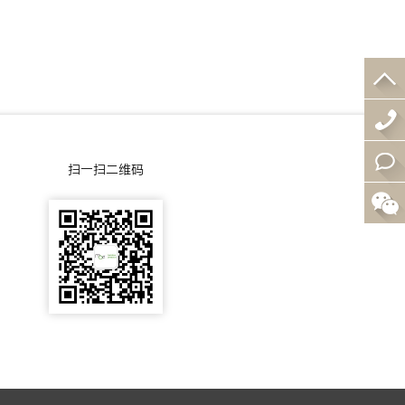
4
0
在
扫一扫二维码
0
线
-
咨
0
询
0
5
-