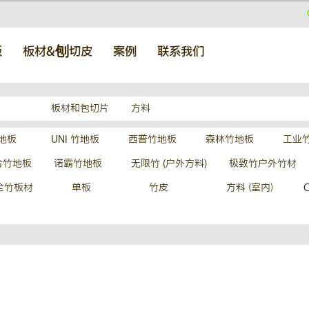
板
板材&刨切皮
案例
联系我们
板材和包切片
方料
竹地板
UNI 竹地板
西普竹地板
森林竹地板
工业
合竹地板
诺霸竹地板
无限竹 (户外方料)
极致竹户外竹材
全竹板材
单板
竹皮
方料（室内）
C