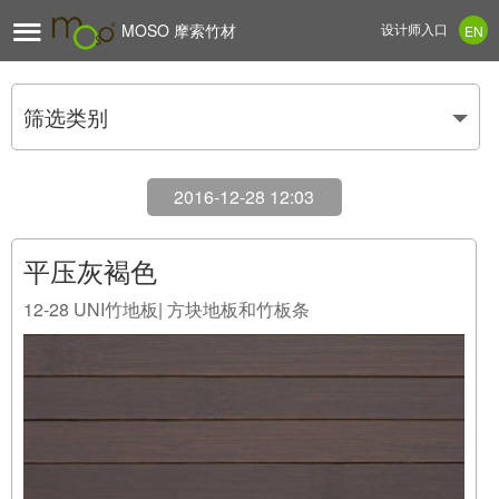

MOSO 摩索竹材
设计师入口
EN
筛选类别
2016-12-28 12:03
平压灰褐色
12-28
UNI竹地板| 方块地板和竹板条