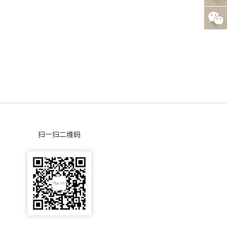
0
线
-
咨
0
询
0
5
-
扫一扫二维码
5
5
0
3