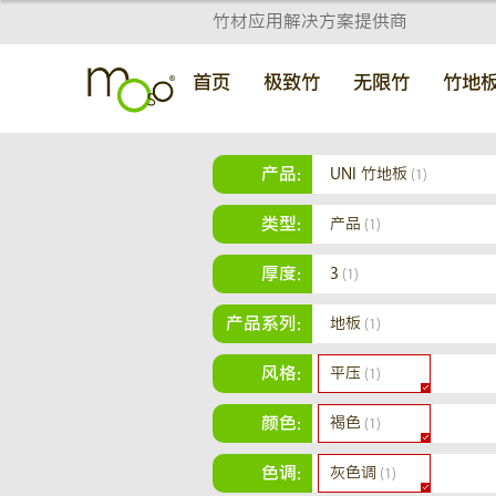
竹材应用解决方案提供商
首页
极致竹
无限竹
竹地
产品:
UNI 竹地板
(1)
类型:
产品
(1)
厚度:
3
(1)
产品系列:
地板
(1)
风格:
平压
(1)
颜色:
褐色
(1)
色调:
灰色调
(1)