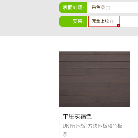
表面处理:
染色漆
(1)
安装:
完全上胶
(1)
平压灰褐色
UNI竹地板| 方块地板和竹板
条