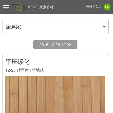

MOSO 摩索竹材
设计师入口
EN
筛选类别
2016-12-28 12:02
平压碳化
12-28
贴面席 | 竹地毯