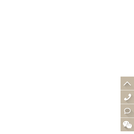
4
0
在
0
线