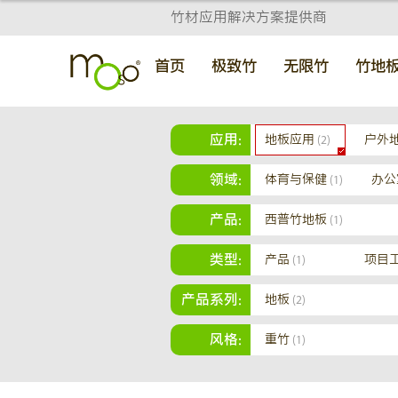
竹材应用解决方案提供商
首页
极致竹
无限竹
竹地
应用:
地板应用
户外
(2)
领域:
体育与保健
办公
(1)
产品:
西普竹地板
(1)
类型:
产品
项目
(1)
产品系列:
地板
(2)
风格:
重竹
(1)